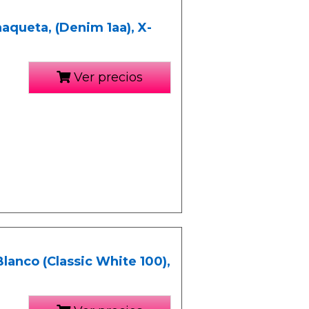
queta, (Denim 1aa), X-
Ver precios
lanco (Classic White 100),