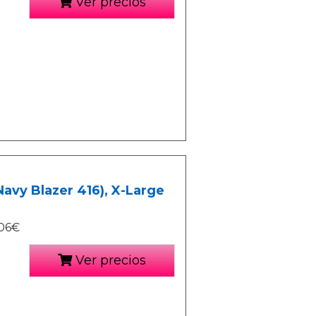
Ver precios
avy Blazer 416), X-Large
.06€
Ver precios