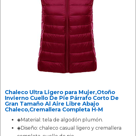
Chaleco Ultra Ligero para Mujer,Otoño
Invierno Cuello De Pie Párrafo Corto De
Gran Tamaño Al Aire Libre Abajo
Chaleco,Cremallera Completa H-M
◈Material: tela de algodón plumón.
◈Diseño: chaleco casual ligero y cremallera