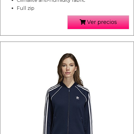
Climalite anti-humidity fabric
Full zip
Ver precios