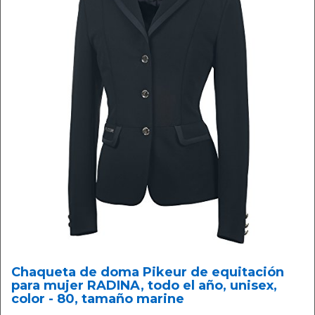
Chaqueta de doma Pikeur de equitación
para mujer RADINA, todo el año, unisex,
color - 80, tamaño marine