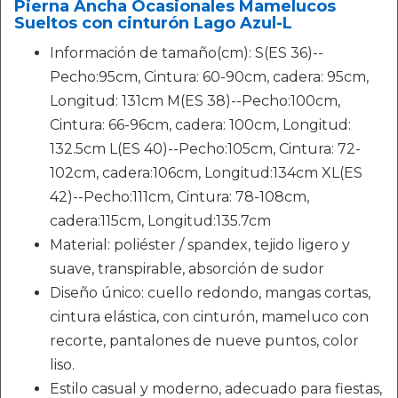
Pierna Ancha Ocasionales Mamelucos
Sueltos con cinturón Lago Azul-L
Información de tamaño(cm): S(ES 36)--
Pecho:95cm, Cintura: 60-90cm, cadera: 95cm,
Longitud: 131cm M(ES 38)--Pecho:100cm,
Cintura: 66-96cm, cadera: 100cm, Longitud:
132.5cm L(ES 40)--Pecho:105cm, Cintura: 72-
102cm, cadera:106cm, Longitud:134cm XL(ES
42)--Pecho:111cm, Cintura: 78-108cm,
cadera:115cm, Longitud:135.7cm
Material: poliéster / spandex, tejido ligero y
suave, transpirable, absorción de sudor
Diseño único: cuello redondo, mangas cortas,
cintura elástica, con cinturón, mameluco con
recorte, pantalones de nueve puntos, color
liso.
Estilo casual y moderno, adecuado para fiestas,