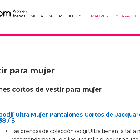
MODA
MUJER
LIFESTYLE
MADRES
EMBARAZO
ir para mujer
nes cortos de vestir para mujer
oodji Ultra Mujer Pantalones Cortos de Jacquard
38 / S
Las prendas de colección oodji Ultra tienen la tall
recomendamos que elijas una talla superior a tu tal