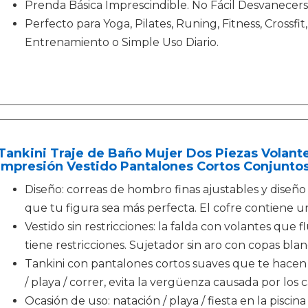
Prenda Básica Imprescindible. No Fácil Desvanecerse
Perfecto para Yoga, Pilates, Runing, Fitness, Crossfit
Entrenamiento o Simple Uso Diario.
Tankini Traje de Baño Mujer Dos Piezas Volant
Impresión Vestido Pantalones Cortos Conjuntos
Diseño: correas de hombro finas ajustables y diseñ
que tu figura sea más perfecta. El cofre contiene u
Vestido sin restricciones: la falda con volantes que 
tiene restricciones. Sujetador sin aro con copas blan
Tankini con pantalones cortos suaves que te hacen
/ playa / correr, evita la vergüenza causada por los c
Ocasión de uso: natación / playa / fiesta en la piscina