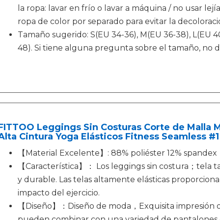
la ropa: lavar en frío o lavar a máquina / no usar lejía
ropa de color por separado para evitar la decoloraci
Tamaño sugerido: S(EU 34-36), M(EU 36-38), L(EU 40
48). Si tiene alguna pregunta sobre el tamaño, no 
FITTOO Leggings Sin Costuras Corte de Malla 
Alta Cintura Yoga Elásticos Fitness Seamless #
【Material Excelente】: 88% poliéster 12% spandex
【Característica】： Los leggings sin costura；tela ta
y durable. Las telas altamente elásticas proporciona 
impacto del ejercicio.
【Diseño】：Diseño de moda，Exquisita impresión o ma
pueden combinar con una variedad de pantalones d