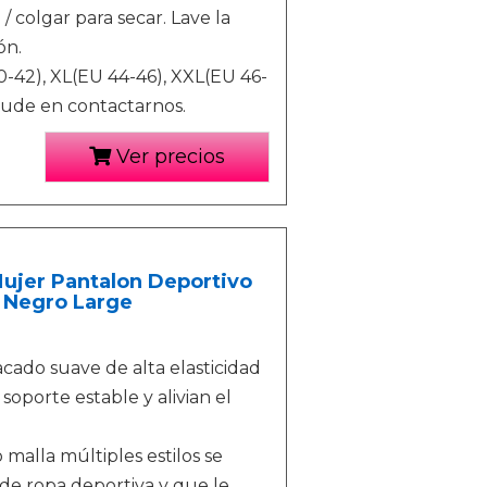
 / colgar para secar. Lave la
ón.
-42), XL(EU 44-46), XXL(EU 46-
dude en contactarnos.
Ver precios
Mujer Pantalon Deportivo
1 Negro Large
cado suave de alta elasticidad
soporte estable y alivian el
lla múltiples estilos se
e ropa deportiva y que le