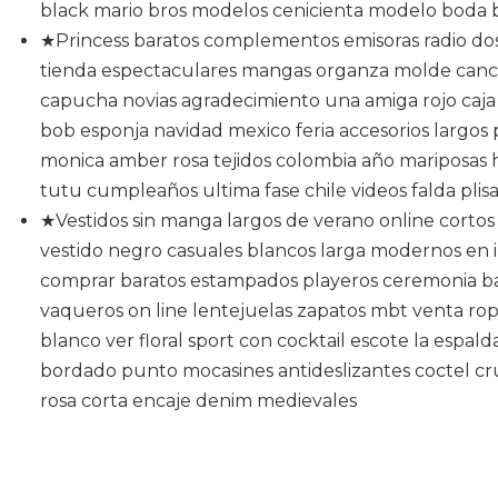
black mario bros modelos cenicienta modelo boda 
★Princess baratos complementos emisoras radio do
tienda espectaculares mangas organza molde canc
capucha novias agradecimiento una amiga rojo caja 
bob esponja navidad mexico feria accesorios largos
monica amber rosa tejidos colombia año mariposas h
tutu cumpleaños ultima fase chile videos falda plisa
★Vestidos sin manga largos de verano online corto
vestido negro casuales blancos larga modernos en in
comprar baratos estampados playeros ceremonia ba
vaqueros on line lentejuelas zapatos mbt venta ro
blanco ver floral sport con cocktail escote la espal
bordado punto mocasines antideslizantes coctel cr
rosa corta encaje denim medievales