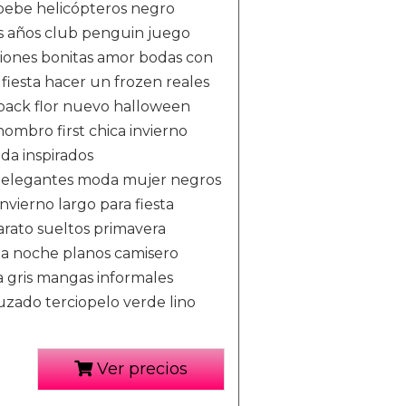
bebe helicópteros negro
s años club penguin juego
iones bonitas amor bodas con
fiesta hacer un frozen reales
 pack flor nuevo halloween
ombro first chica invierno
da inspirados
s elegantes moda mujer negros
vierno largo para fiesta
rato sueltos primavera
pa noche planos camisero
da gris mangas informales
uzado terciopelo verde lino
Ver precios