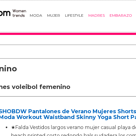
MODA
MUJER
LIFESTYLE
MADRES
EMBARAZO
nino
nes voleibol femenino
SHOBDW Pantalones de Verano Mujeres Shorts
Moda Workout Waistband Skinny Yoga Short Pa
★Falda Vestidos largos verano mujer casual playa de f
beach printed corto redondo hals sudadera los com