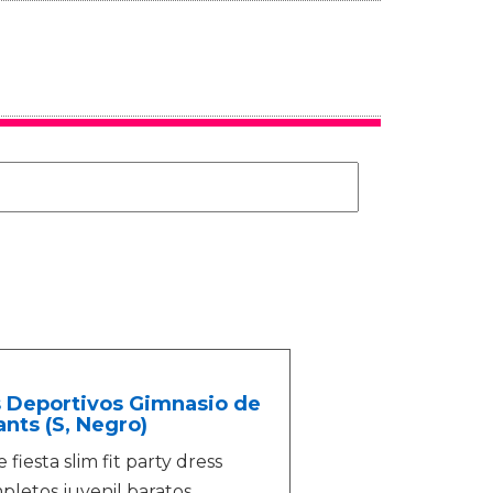
 Deportivos Gimnasio de
nts (S, Negro)
iesta slim fit party dress
pletos juvenil baratos