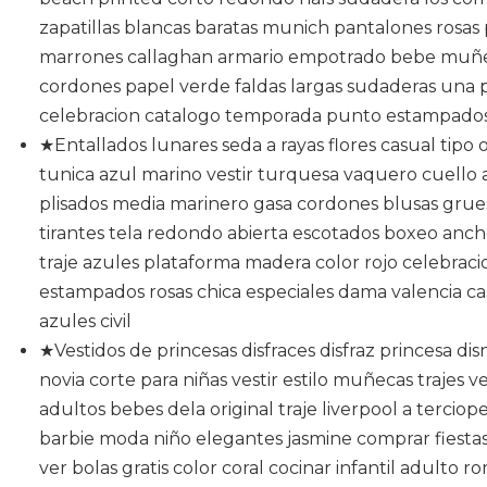
zapatillas blancas baratas munich pantalones rosas 
marrones callaghan armario empotrado bebe muñ
cordones papel verde faldas largas sudaderas una p
celebracion catalogo temporada punto estampados
★Entallados lunares seda a rayas flores casual tip
tunica azul marino vestir turquesa vaquero cuello a
plisados media marinero gasa cordones blusas grueso
tirantes tela redondo abierta escotados boxeo anch
traje azules plataforma madera color rojo celebra
estampados rosas chica especiales dama valencia 
azules civil
★Vestidos de princesas disfraces disfraz princesa disn
novia corte para niñas vestir estilo muñecas trajes v
adultos bebes dela original traje liverpool a terciop
barbie moda niño elegantes jasmine comprar fiestas 
ver bolas gratis color coral cocinar infantil adulto 