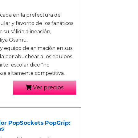
icada en la prefectura de
ar y favorito de los fanáticos
 su sólida alineación,
Miya Osamu.
 y equipo de animación en sus
da por abuchear a los equipos
rtel escolar dice "no
eza altamente competitiva.
Ver precios
olor PopSockets PopGrip:
as