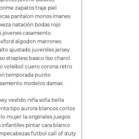
prime zapatos traje piel
ecas pantalon monos imanes
ieza natación bodas rojo
 jovenes casamiento
o oxford algodon marrones
lto ajustado juveniles jersey
 strapless basico liso charol
o voleibol cuero corona retro
cion temporada punto
casamiento modelos damas
ey vestido niña sofia bella
enta tipo aurora blancos cortos
elo mujer la originales juegos
infantiles pintar cara blanco
rompecabezas futbol call of duty