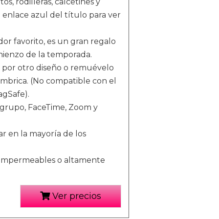
s, rodilleras, calcetines y
l enlace azul del título para ver
dor favorito, es un gran regalo
ienzo de la temporada.
 por otro diseño o remuévelo
mbrica. (No compatible con el
agSafe).
n grupo, FaceTime, Zoom y
ar en la mayoría de los
a, impermeables o altamente
Ver precios