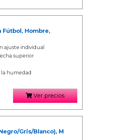
a Fútbol, Hombre,
n ajuste individual
recha superior
e la humedad
Ver precios
Negro/Gris/Blanco), M