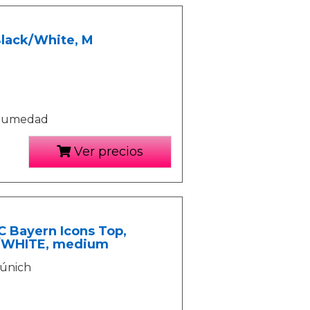
Black/White, M
a humedad
Ver precios
C Bayern Icons Top,
U/WHITE, medium
Múnich