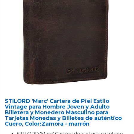
STILORD 'Marc' Cartera de Piel Estilo
Vintage para Hombre Joven y Adulto
Billetera y Monedero Masculino para
Tarjetas Monedas y Billetes de auténtico
Cuero, Color:Zamora - marrón
STILORD 'Marc' Cartera de piel estilo vintage