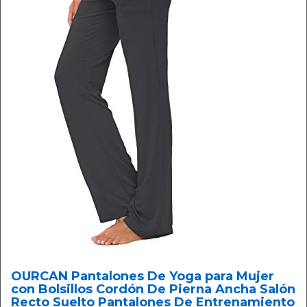
OURCAN Pantalones De Yoga para Mujer
con Bolsillos Cordón De Pierna Ancha Salón
Recto Suelto Pantalones De Entrenamiento