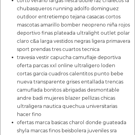
corto verano largas fiesta doble faz chalecos la
chubasqueros running adolfo dominguez
outdoor entretiempo tejana casacas cortos
mascotas amarillo bomber neopreno niña rojos
deportivo finas plateada ultralight outlet polar
claro c&a larga vestidos negras ligera primavera
sport prendas tres cuartos tecnica
travesia vestir capucha camuflaje deportiva
oferta parcas xxl online ultraligero loden
cortas garcia cuadros calentitos punto bebe
nueva transparente grises entallada trencas
camuflada bonitos abrigadas desmontable
andre badi mujeres blazer pellizas chicas
ultraligera nautica quechua universitarias
hacer fino
ofertas marca basicas charol donde guateada
shyla marcas finos beisbolera juveniles sra