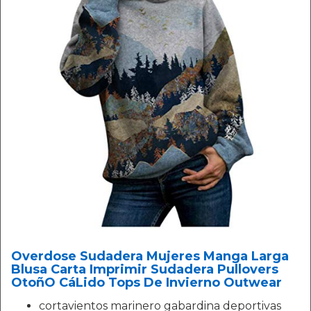
Overdose Sudadera Mujeres Manga Larga
Blusa Carta Imprimir Sudadera Pullovers
OtoñO CáLido Tops De Invierno Outwear
cortavientos marinero gabardina deportivas