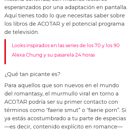
principio se muestra reacia a dejar su hogar,
su mundo se expande a medida que forja una
conexión similar a la de 'La Bella y la Bestia'
con su captor, un hada llamado Tamlin.
Por supuesto, eso es solo el primer libro.
ACOTAR dio lugar a una serie de novelas, y la
historia continúa, con muchos lectores
esperanzados por una adaptación en pantalla.
Aquí tienes todo lo que necesitas saber sobre
los libros de ACOTAR y el potencial programa
de televisión.
Looks inspirados en las series de los 70 y los 90
Alexa Chung y su pasarela 24 horas