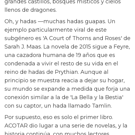
Es un buen momento para ser fan del
romantasy. Para aquellos que prefieren sus
mundos mágicos servidos con una pizca de
especias, el género —una práctica
combinación de romance y fantasía— está
lleno de aventuras encantadoras
ambientadas en un telón de fondo de
grandes castillos, bosques místicos y cielos
llenos de dragones.
Oh, y hadas —muchas hadas guapas. Un
ejemplo particularmente viral de este
subgénero es 'A Court of Thorns and Roses' de
Sarah J. Maas. La novela de 2015 sigue a Feyre,
una cazadora humana de 19 años que es
condenada a vivir el resto de su vida en el
reino de hadas de Prythian. Aunque al