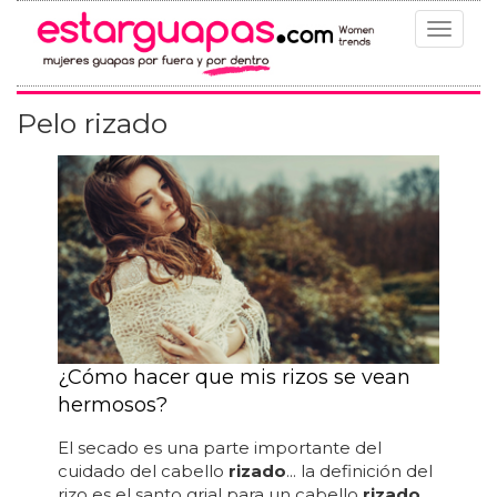
Toggle
navigat
Pelo rizado
¿Cómo hacer que mis rizos se vean
hermosos?
El secado es una parte importante del
cuidado del cabello
rizado
... la definición del
rizo es el santo grial para un cabello
rizado