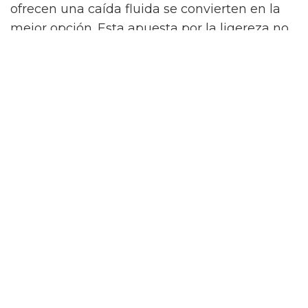
ofrecen una caída fluida se convierten en la
mejor opción. Esta apuesta por la ligereza no
solo responde a una necesidad práctica, sino
también a una tendencia que valora la
sostenibilidad y el uso de materiales
naturales, aportando un valor añadido a cada
prenda.
Siluetas y colores que marcan la temporada
Las blusas de primavera se caracterizan por
sus siluetas favorecedoras y fluidas, que
acompañan el movimiento del cuerpo con
naturalidad. Junto a los cortes relajados, la
paleta de colores juega un papel
fundamental. Predominan los tonos claros y
los estampados suaves, especialmente los de