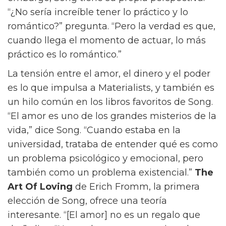
¿Qué debería hacer? Los espectadores sin
duda tendrán su propia opinión, y ese es el
punto.
El Classic Box de Céline, un bolso que no
debería faltar en nuestro armario
Viste tu iPad de Céline
“Realmente creo que cada elección que
alguien hace es la elección correcta para
ellos,” dice. “Estás tomando esa decisión
porque esa es la vida que quieres vivir.” Sin
embargo, Song tiene su propia perspectiva.
“¿No sería increíble tener lo práctico y lo
romántico?” pregunta. “Pero la verdad es que,
cuando llega el momento de actuar, lo más