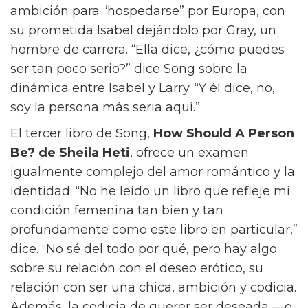
pensar sobre el amor más profundamente,’
[The Art of Loving] es un libro que regalo.”
La segunda elección de Song,
The Razor’s
Edge
de W Somerset Maugham, profundiza
en el tema. “El período en que se desarrolla el
libro es un momento bastante confuso sobre
cómo vamos a manejar el género y cómo
vamos a manejar el romance y el matrimonio,
y me encanta el caos de eso,” dice. “El
personaje central, Larry, es alguien que está
en búsqueda de algo que el mundo no quiere
que persiga.” Larry rechaza una vida de
ambición para “hospedarse” por Europa, con
su prometida Isabel dejándolo por Gray, un
hombre de carrera. “Ella dice, ¿cómo puedes