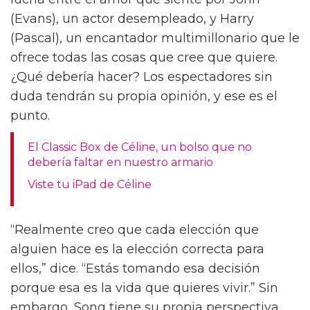
Pascal, explora todos esos obstáculos que
hemos puesto en nuestro propio camino.
“Cada vez se nos dice que no necesitamos
amor”, dice. “Necesitarlo es debilidad y
desesperación. Pero, de hecho, es muy
valiente decirle a alguien: ‘Lo que necesito es
amor.’”
En Materialists, Lucy (Johnson) trabaja como
casamentera, conectando a sus clientes con
posibles parejas cuya viabilidad se determina
casi exclusivamente por números: peso,
altura, salario, edad. En su propia vida, Lucy
lucha entre el amor que siente por John
(Evans), un actor desempleado, y Harry
(Pascal), un encantador multimillonario que le
ofrece todas las cosas que cree que quiere.