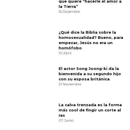
Cultura
Comparte
¿Te gusta? ¡Puntúalo!
7
votos
Quien quiere casarse con mi madre
⟩