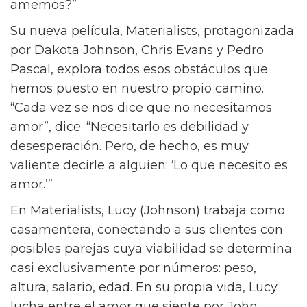
Para la directora Celine Song, la cura para la
epidemia de soledad es bastante sencilla. “La
soledad siempre ha existido, y una solución a
eso siempre ha sido el amor”, dice Song, cuyo
película de 2023, Past Lives, fue nominada a
dos Premios de la Academia. “Pero entonces
me pregunto, ¿hay algún intento que
estamos haciendo para que sea posible que
amemos?”
Su nueva película, Materialists, protagonizada
por Dakota Johnson, Chris Evans y Pedro