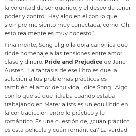
ser tan poco serio?” dice Song sobre la
dinámica entre Isabel y Larry. “Y él dice, no,
soy la persona más seria aquí.”
El tercer libro de Song,
How Should A Person
Be? de Sheila Heti
, ofrece un examen
igualmente complejo del amor romántico y la
identidad. “No he leído un libro que refleje mi
condición femenina tan bien y tan
profundamente como este libro en particular,”
dice. “No sé del todo por qué, pero hay algo
sobre su relación con el deseo erótico, su
relación con ser una chica, ambición y codicia.
Además, la codicia de querer ser deseada —o
la voluntad de ser querido, y el deseo de tener
poder y control. Hay algo en él con lo que
siempre me siento muy conectada, como, Oh,