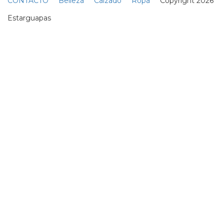
La calva trenzada es la forma
más cool de fingir un corte al
ras
07 Junio
AMOR