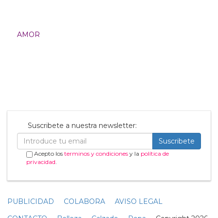
Imagen 1 de
11
Noticias relacionadas
Ecosexo: la tendencia sexual
que quiere “hacerle el amor a
la Tierra”
15 Diciembre
¿Qué dice la Biblia sobre la
homosexualidad? Bueno, para
empezar, Jesús no era un
homófobo
10 Abril
El actor Song Joong-ki da la
bienvenida a su segundo hijo
con su esposa británica
21 Noviembre