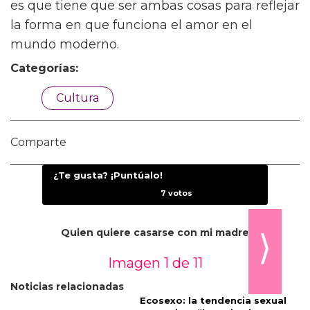
esto realmente es muy honesto.”
Finalmente, Song eligió la obra canónica que
rinde homenaje a las tensiones entre amor,
clase y dinero:
Pride and Prejudice
de Jane
Austen. “La fantasía de ese libro es que la
solución a tus problemas prácticos es
también el amor de tu vida,” dice Song. “Algo
con lo que sé que lidiaba cuando estaba
trabajando en Materialists es un equilibrio en
la contradicción entre lo práctico y lo
romántico. Es una cuestión de, ¿cuán práctico
es esta película y cuán romántica? La verdad
es que tiene que ser ambas cosas para reflejar
la forma en que funciona el amor en el
mundo moderno.
Categorías: