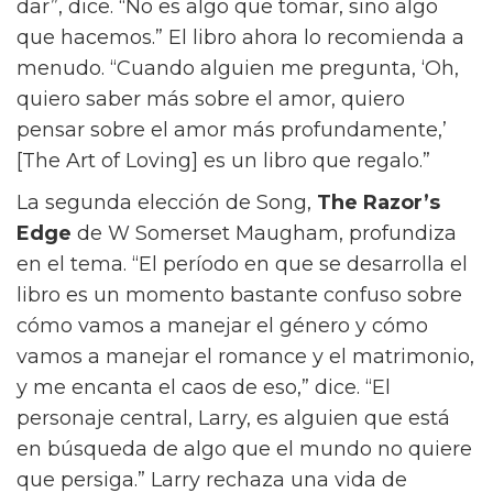
práctico es lo romántico.”
La tensión entre el amor, el dinero y el poder
es lo que impulsa a Materialists, y también es
un hilo común en los libros favoritos de Song.
“El amor es uno de los grandes misterios de la
vida,” dice Song. “Cuando estaba en la
universidad, trataba de entender qué es como
un problema psicológico y emocional, pero
también como un problema existencial.”
The
Art Of Loving
de Erich Fromm, la primera
elección de Song, ofrece una teoría
interesante. “[El amor] no es un regalo que
dar”, dice. “No es algo que tomar, sino algo
que hacemos.” El libro ahora lo recomienda a
menudo. “Cuando alguien me pregunta, ‘Oh,
quiero saber más sobre el amor, quiero