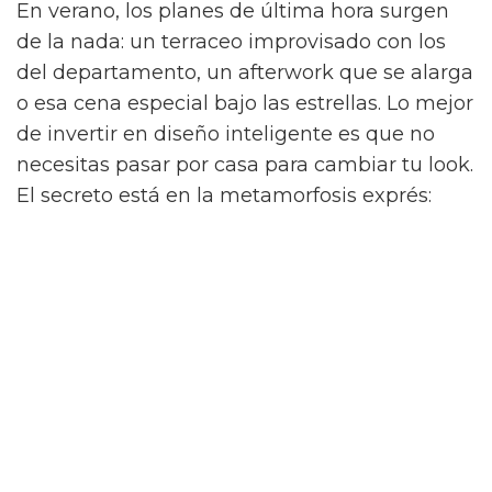
En verano, los planes de última hora surgen
de la nada: un terraceo improvisado con los
del departamento, un afterwork que se alarga
o esa cena especial bajo las estrellas. Lo mejor
de invertir en diseño inteligente es que no
necesitas pasar por casa para cambiar tu look.
El secreto está en la metamorfosis exprés:
El juego del calzado
: durante el día,
puedes lucir tu blusa con unos mocasines
destalonados o bailarinas de piel
refinadas. Al caer la noche, sustitúyelos
por unas sandalias de tiras finas con
tacón sensato para elevar el look al
instante.
El toque de los accesorios
: modifica por