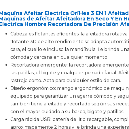
Maquina Afeitar Electrica OriHea 3 EN 1 Afeit
Maquinas de Afeitar Afeitadora En Seco Y En H
Electrica Hombre Recortadora De Precisión Afe
Cabezales flotantes eficientes: la afeitadora rotativ
flotante 3D de alto rendimiento se adapta automát
cara, el cuello e incluso la mandíbula. Le brinda un
cómoda y cercana en cualquier momento
Recortadora emergente: la recortadora emergente r
las patillas, el bigote y cualquier peinado facial. Afe
rastrojo corto. Apta para cualquier estilo de cara.
Diseño ergonómico: mango ergonómico de maquinill
equipado para garantizar un agarre cómodo y segur
también tiene afeitado y recortado según sus neces
con el mayor cuidado a su barba, bigote y patillas.
Carga rápida USB: batería de litio recargable, co
aproximadamente 2 horas y le brinda una experienc