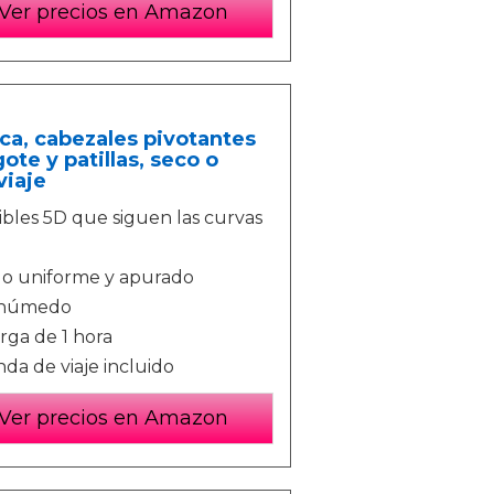
Ver precios en Amazon
ica, cabezales pivotantes
ote y patillas, seco o
viaje
xibles 5D que siguen las curvas
ado uniforme y apurado
n húmedo
rga de 1 hora
nda de viaje incluido
Ver precios en Amazon