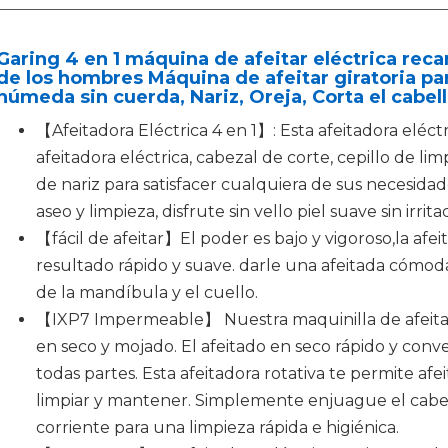
Garing 4 en 1 máquina de afeitar eléctrica rec
de los hombres Máquina de afeitar giratoria p
húmeda sin cuerda, Nariz, Oreja, Corta el cabel
【Afeitadora Eléctrica 4 en 1】: Esta afeitadora eléct
afeitadora eléctrica, cabezal de corte, cepillo de lim
de nariz para satisfacer cualquiera de sus necesidade
aseo y limpieza, disfrute sin vello piel suave sin irrita
【fácil de afeitar】El poder es bajo y vigoroso,la afei
resultado rápido y suave. darle una afeitada cómoda 
de la mandíbula y el cuello.
【IXP7 Impermeable】 Nuestra maquinilla de afeitar 
en seco y mojado. El afeitado en seco rápido y conv
todas partes. Esta afeitadora rotativa te permite afei
limpiar y mantener. Simplemente enjuague el cabez
corriente para una limpieza rápida e higiénica.