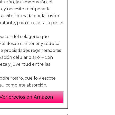
lución, la alimentación, el
a, y necesite recuperar la
aceite, formada por la fusión
tante, para ofrecer a la piel el
booster del colágeno que
iel desde el interior y reduce
o de propiedades regeneradoras.
ción celular diario. – Con
leza y juventud entre las
.
bre rostro, cuello y escote
a su completa absorción.
Ver precios en Amazon