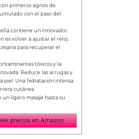
con primeros signos de
cumulado con el paso del
Bella contiene un innovador
es volver a ajustar el reloj
cesaria para recuperar el
contaminantes tóxicos y la
renovada. Reduce las arrugas y
la piel. Una hidratación intensa
barrera cutánea
o un ligero masaje hasta su
Ver precios en Amazon