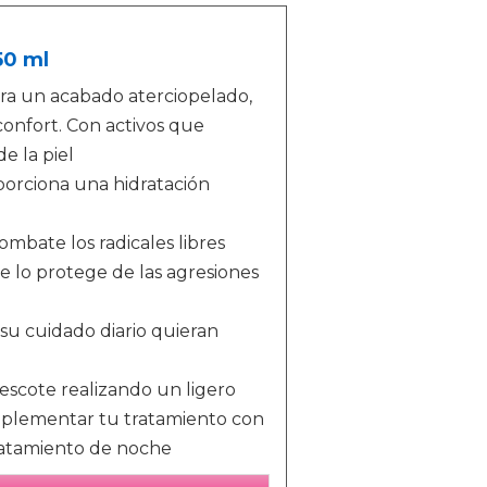
50 ml
ra un acabado aterciopelado,
confort. Con activos que
e la piel
porciona una hidratación
Combate los radicales libres
e lo protege de las agresiones
u cuidado diario quieran
 escote realizando un ligero
mplementar tu tratamiento con
tratamiento de noche