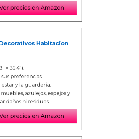
Ver precios en Amazon
 Decorativos Habitacion
 "× 35.4").
sus preferencias.
 estar y la guardería.
 muebles, azulejos, espejos y
jar daños ni residuos.
Ver precios en Amazon