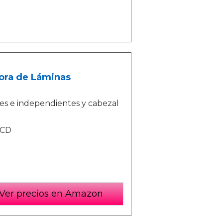
ora de Láminas
bles e independientes y cabezal
LCD
Ver precios en Amazon