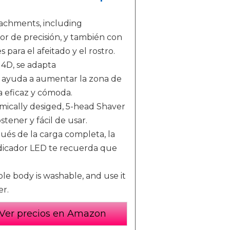
tachments, including
or de precisión, y también con
 para el afeitado y el rostro.
4D, se adapta
y ayuda a aumentar la zona de
ia eficaz y cómoda.
ically desiged, 5-head Shaver
tener y fácil de usar.
pués de la carga completa, la
indicador LED te recuerda que
le body is washable, and use it
er.
Ver precios en Amazon