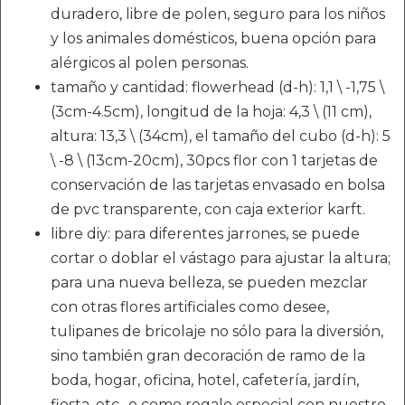
duradero, libre de polen, seguro para los niños
y los animales domésticos, buena opción para
alérgicos al polen personas.
tamaño y cantidad: flowerhead (d-h): 1,1 \ -1,75 \
(3cm-4.5cm), longitud de la hoja: 4,3 \ (11 cm),
altura: 13,3 \ (34cm), el tamaño del cubo (d-h): 5
\ -8 \ (13cm-20cm), 30pcs flor con 1 tarjetas de
conservación de las tarjetas envasado en bolsa
de pvc transparente, con caja exterior karft.
libre diy: para diferentes jarrones, se puede
cortar o doblar el vástago para ajustar la altura;
para una nueva belleza, se pueden mezclar
con otras flores artificiales como desee,
tulipanes de bricolaje no sólo para la diversión,
sino también gran decoración de ramo de la
boda, hogar, oficina, hotel, cafetería, jardín,
fiesta, etc., o como regalo especial con nuestro