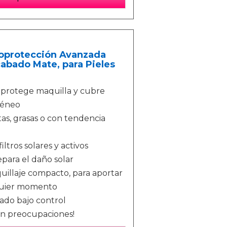
toprotección Avanzada
abado Mate, para Pieles
 protege maquilla y cubre
géneo
s, grasas o con tendencia
tros solares y activos
epara el daño solar
illaje compacto, para aportar
alquier momento
ado bajo control
sin preocupaciones!