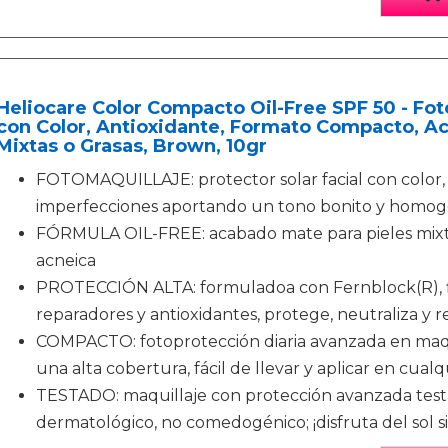
Heliocare Color Compacto Oil-Free SPF 50 - Fo
con Color, Antioxidante, Formato Compacto, Ac
Mixtas o Grasas, Brown, 10gr
FOTOMAQUILLAJE: protector solar facial con color,
imperfecciones aportando un tono bonito y homo
FÓRMULA OIL-FREE: acabado mate para pieles mixta
acneica
PROTECCIÓN ALTA: formuladoa con Fernblock(R), fil
reparadores y antioxidantes, protege, neutraliza y r
COMPACTO: fotoprotección diaria avanzada en maqu
una alta cobertura, fácil de llevar y aplicar en cu
TESTADO: maquillaje con protección avanzada test
dermatológico, no comedogénico; ¡disfruta del sol 