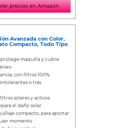
Ver precios en Amazon
ión Avanzada con Color,
rmato Compacto, Todo Tipo
 protege maquilla y cubre
géneo
ncia, con filtros 100%
 intolerantes o tras
tros solares y activos
epara el daño solar
illaje compacto, para aportar
alquier momento