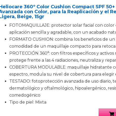
Heliocare 360º Color Cushion Compact SPF 50+ 
Avanzada con Color, para la Reaplicación y el 
Ligera, Beige, 15gr
FOTOMAQUILLAJE: protector solar facial con color e
aplicación sencilla y agradable, con un acabado natu
FORMATO CUSHION: combina los beneficios de un fo
comodidad de un maquillaje compacto para retocar 
PROTECCIÓN 360°: con filtros específicos y activos 
protege frente a las 4 radiaciones, neutraliza y repa
COBERTURA MODULABLE: maquillaje hidratante con
espectro, modula su nivel de cobertura para elegir
TESTADO: fotoprotección avanzada de uso diario, te
dermatológico y oftalmológico, hipoalergénico, resi
comedogénico
Tipo de piel: Mixta