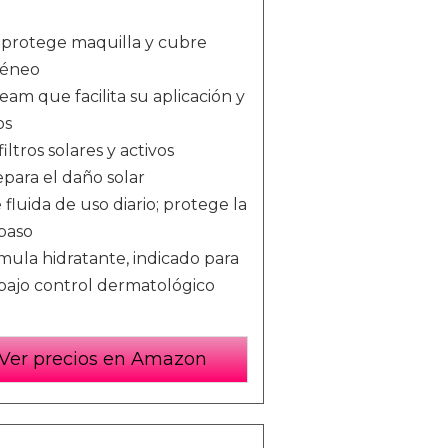
 protege maquilla y cubre
géneo
m que facilita su aplicación y
os
tros solares y activos
epara el daño solar
uida de uso diario; protege la
 paso
ula hidratante, indicado para
 bajo control dermatológico
Ver precios en Amazon