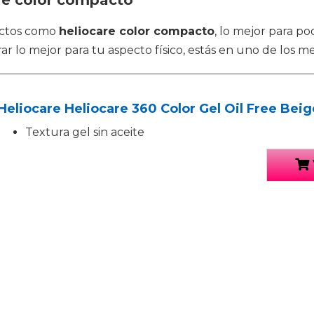
are color compacto
uctos como
heliocare color compacto
, lo mejor para po
r lo mejor para tu aspecto físico, estás en uno de los me
Heliocare Heliocare 360 Color Gel Oil Free Bei
Textura gel sin aceite