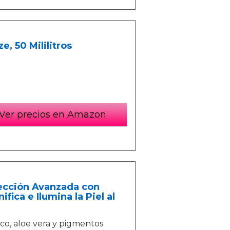
e, 50 Mililitros
Ver precios en Amazon
tección Avanzada con
ica e Ilumina la Piel al
ico, aloe vera y pigmentos