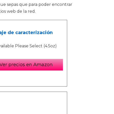
. Que sepas que para poder encontrar
ios web de la red.
aje de caracterización
vailable Please Select (4.5oz)
Ver precios en Amazon