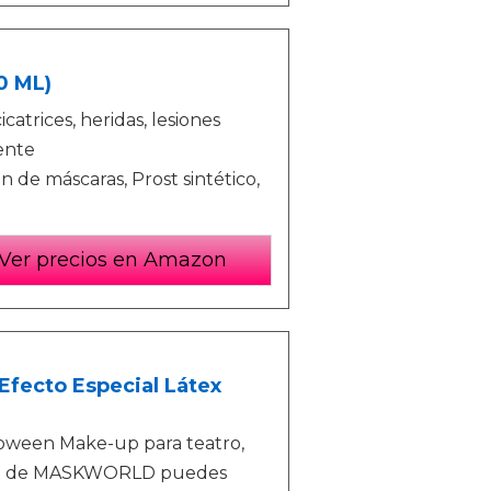
0 ML)
catrices, heridas, lesiones
rente
 de máscaras, Prost sintético,
Ver precios en Amazon
Efecto Especial Látex
loween Make-up para teatro,
p Set de MASKWORLD puedes