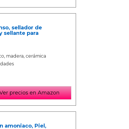
nso, sellador de
 sellante para
co, madera, cerámica
idades
Ver precios en Amazon
n amoniaco, Piel,