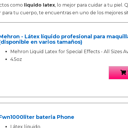
uctos como
liquido latex
, lo mejor para cuidar a tu piel
 para tu cuerpo, te encuentras en uno de los mejores sit
Mehron - Látex líquido profesional para maquill
(disponible en varios tamaños)
Mehron Liquid Latex for Special Effects - All Sizes A
4.5oz
Fwn1000liter bateria Phone
Látex líquido.