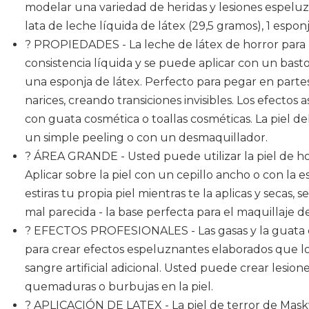
modelar una variedad de heridas y lesiones espeluz
lata de leche líquida de látex (29,5 gramos), 1 espon
? PROPIEDADES - La leche de látex de horror para la 
consistencia líquida y se puede aplicar con un basto
una esponja de látex. Perfecto para pegar en partes
narices, creando transiciones invisibles. Los efect
con guata cosmética o toallas cosméticas. La piel d
un simple peeling o con un desmaquillador.
? ÁREA GRANDE - Usted puede utilizar la piel de 
Aplicar sobre la piel con un cepillo ancho o con la e
estiras tu propia piel mientras te la aplicas y secas,
mal parecida - la base perfecta para el maquillaje
? EFECTOS PROFESIONALES - Las gasas y la guata c
para crear efectos espeluznantes elaborados que l
sangre artificial adicional. Usted puede crear lesion
quemaduras o burbujas en la piel.
? APLICACIÓN DE LATEX - La piel de terror de Mas