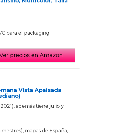
nsillo, Multicolor, Talla
PVC para el packaging.
Ver precios en Amazon
emana Vista Apaisada
ediano)
2021), además tiene julio y
trimestres), mapas de España,