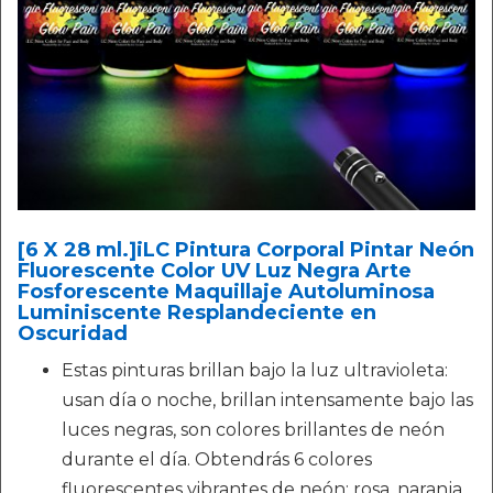
[6 X 28 ml.]iLC Pintura Corporal Pintar Neón
Fluorescente Color UV Luz Negra Arte
Fosforescente Maquillaje Autoluminosa
Luminiscente Resplandeciente en
Oscuridad
Estas pinturas brillan bajo la luz ultravioleta:
usan día o noche, brillan intensamente bajo las
luces negras, son colores brillantes de neón
durante el día. Obtendrás 6 colores
fluorescentes vibrantes de neón: rosa, naranja,