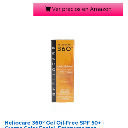
Ver precios en Amazon
Heliocare 360º Gel Oil-Free SPF 50+ -