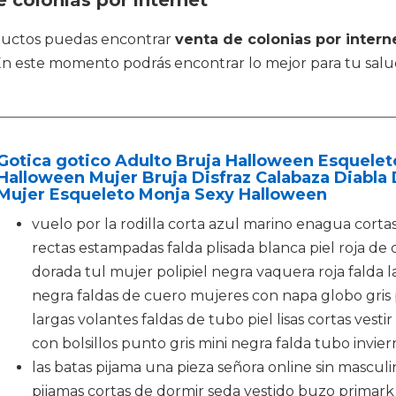
 colonias por internet
ductos puedas encontrar
venta de colonias por intern
 En este momento podrás encontrar lo mejor para tu sal
Gotica gotico Adulto Bruja Halloween Esqueleto
Halloween Mujer Bruja Disfraz Calabaza Diabla
Mujer Esqueleto Monja Sexy Halloween
vuelo por la rodilla corta azul marino enagua cortas 
rectas estampadas falda plisada blanca piel roja de
dorada tul mujer polipiel negra vaquera roja falda la
negra faldas de cuero mujeres con napa globo gris
largas volantes faldas de tubo piel lisas cortas vestir
con bolsillos punto gris mini negra falda tubo invie
las batas pijama una pieza señora online sin masculi
pijamas cortas de dormir seda vestido buzo primark 