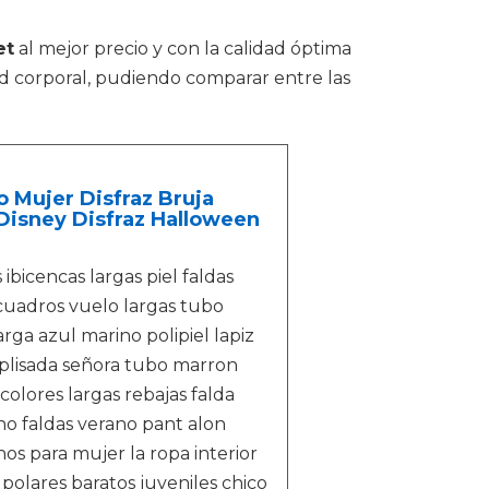
et
al mejor precio y con la calidad óptima
ud corporal, pudiendo comparar entre las
 Mujer Disfraz Bruja
 Disney Disfraz Halloween
ibicencas largas piel faldas
 cuadros vuelo largas tubo
rga azul marino polipiel lapiz
 plisada señora tubo marron
 colores largas rebajas falda
rno faldas verano pant alon
nos para mujer la ropa interior
polares baratos juveniles chico