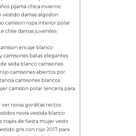
ños pijama chica invierno
n vestido damas algodon
no camison ropa interior polar
te chile damas juveniles
camison encaje blanco
sy camisones batas elegantes
 de seda blanco camisones
rojo camisones abiertos por
ctancia camisones blancos
jer camison polar lenceria para
ver novia gorditas rectos
stidos novia vestida blanco
 trajes de fiesta mujer vestir
stido gris con rojo 2017 para