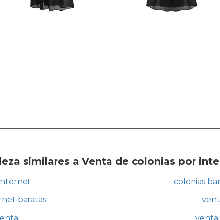
eza similares a Venta de colonias por inte
 internet
colonias ba
rnet baratas
vent
venta
venta 