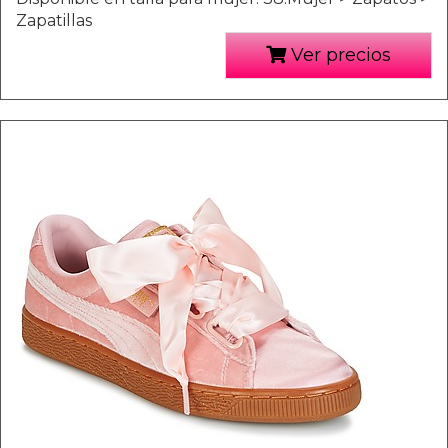
Zapatillas
Ver precios