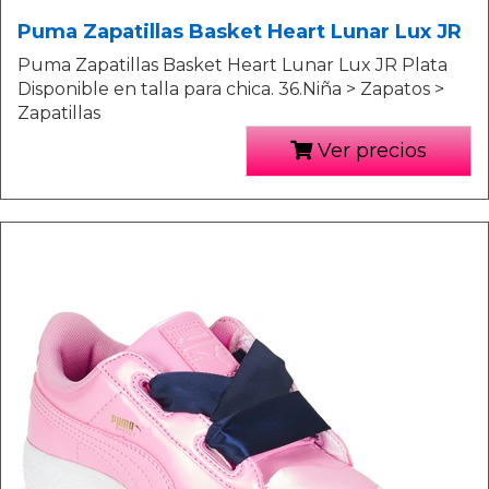
Puma Zapatillas Basket Heart Lunar Lux JR
Puma Zapatillas Basket Heart Lunar Lux JR Plata
Disponible en talla para chica. 36.Niña > Zapatos >
Zapatillas
Ver precios