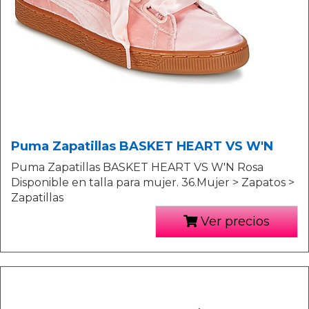
Puma Zapatillas BASKET HEART VS W'N
Puma Zapatillas BASKET HEART VS W'N Rosa
Disponible en talla para mujer. 36.Mujer > Zapatos >
Zapatillas
Ver precios