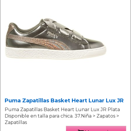
Puma Zapatillas Basket Heart Lunar Lux JR
Puma Zapatillas Basket Heart Lunar Lux JR Plata
Disponible en talla para chica. 37.Niña > Zapatos >
Zapatillas