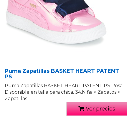
Puma Zapatillas BASKET HEART PATENT
PS
Puma Zapatillas BASKET HEART PATENT PS Rosa
Disponible en talla para chica. 34.Niña > Zapatos >
Zapatillas
Ver precios