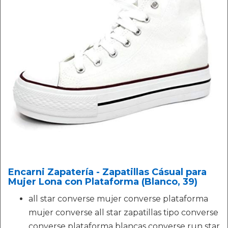
Encarni Zapatería - Zapatillas Cásual para
Mujer Lona con Plataforma (Blanco, 39)
all star converse mujer converse plataforma
mujer converse all star zapatillas tipo converse
converse plataforma blancas converse run star