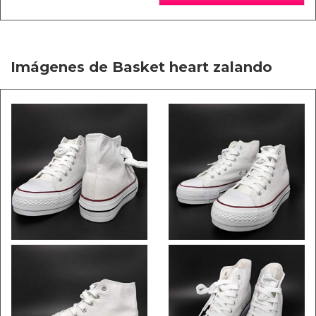
Imágenes de Basket heart zalando