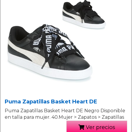
Puma Zapatillas Basket Heart DE
Puma Zapatillas Basket Heart DE Negro Disponible
en talla para mujer. 40.Mujer > Zapatos > Zapatillas
Ver precios