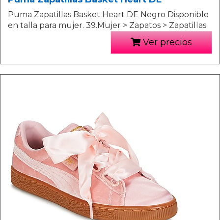
Puma Zapatillas Basket Heart DE Negro Disponible
en talla para mujer. 39.Mujer > Zapatos > Zapatillas
Ver precios