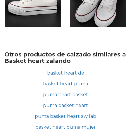
Otros productos de calzado similares a
Basket heart zalando
basket heart de
basket heart puma
puma heart basket
puma basket heart
puma basket heart aw lab
basket heart puma mujer