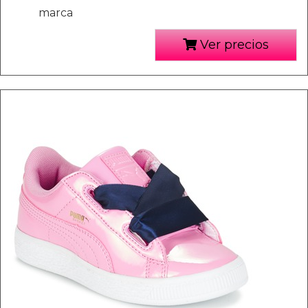
marca
Ver precios