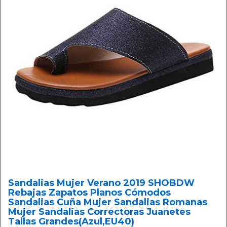
Sandalias Mujer Verano 2019 SHOBDW
Rebajas Zapatos Planos Cómodos
Sandalias Cuña Mujer Sandalias Romanas
Mujer Sandalias Correctoras Juanetes
Tallas Grandes(Azul,EU40)