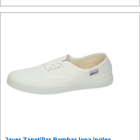
Javer Zapatillas Bambas lona ingles