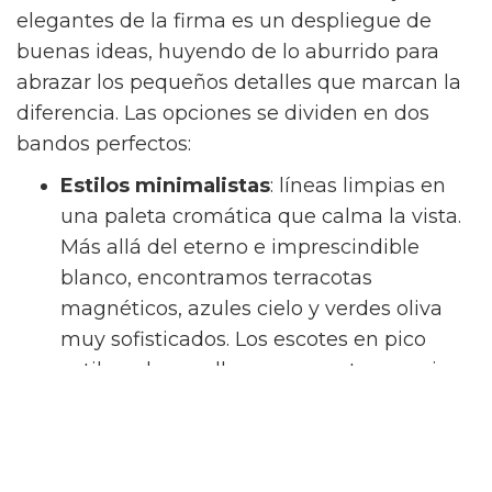
elegantes de la firma es un despliegue de
buenas ideas, huyendo de lo aburrido para
abrazar los pequeños detalles que marcan la
diferencia. Las opciones se dividen en dos
bandos perfectos:
Estilos minimalistas
: líneas limpias en
una paleta cromática que calma la vista.
Más allá del eterno e imprescindible
blanco, encontramos terracotas
magnéticos, azules cielo y verdes oliva
muy sofisticados. Los escotes en pico
sutiles y los cuellos mao aportan un aire
relajado pero impecable.
Las blusas estampadas Cortefiel
: para
los días en los que el cuerpo pide un extra