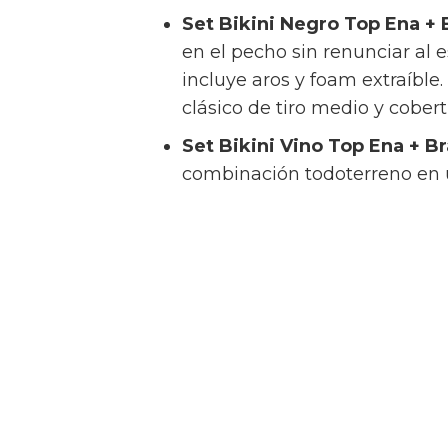
Set Bikini Negro Top Ena + 
en el pecho sin renunciar al e
incluye aros y foam extraíble.
clásico de tiro medio y cober
Set Bikini Vino Top Ena + B
combinación todoterreno en un
se une a la braguita Manami Cl
para quienes buscan segurid
absoluto.
Explosión de color y sofisticación
Set Bikini Vino Top Akira +
tono vino atado al cuello o a
la braguita brasileña Kame de 
Set Bikini Coral Top Hanan 