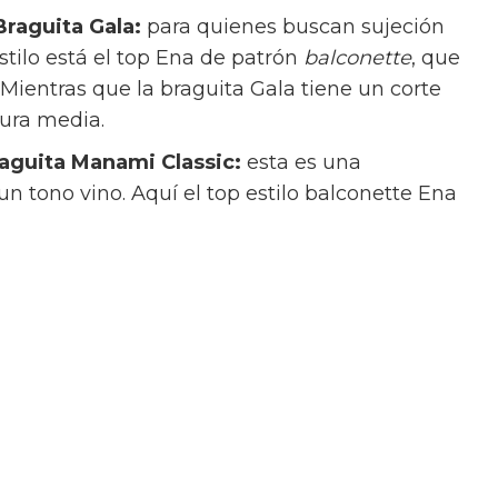
Braguita Gala:
para quienes buscan sujeción
stilo está el top Ena de patrón
balconette
, que
 Mientras que la braguita Gala tiene un corte
tura media.
raguita Manami Classic:
esta es una
 tono vino. Aquí el top estilo balconette Ena
assic de tiro alto y cobertura alta, perfecta
ad, excelente recogida del abdomen y confort
 Braguita Kame:
un clásico top triangulo en
 la espalda que se coordina a la perfección con
talle bajo y lazos laterales ajustables.
+ Braguita Manami:
la frescura del color coral