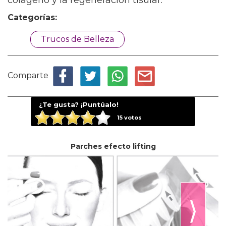
colágeno y la regeneración tisular.
Categorías:
Trucos de Belleza
Comparte
¿Te gusta? ¡Puntúalo!
15
votos
Parches efecto lifting
⟩