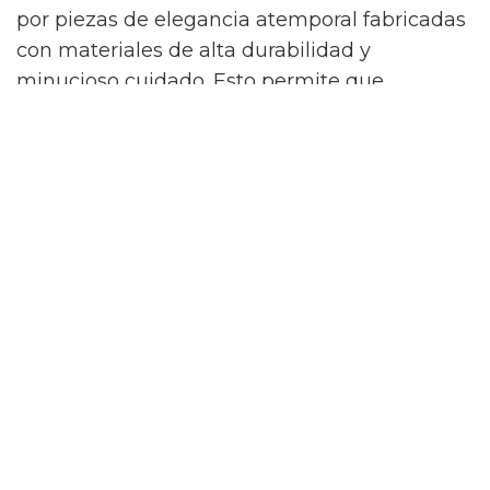
por piezas de elegancia atemporal fabricadas
con materiales de alta durabilidad y
minucioso cuidado. Esto permite que
compres de manera consciente y que cada
pieza te acompañe verano tras verano
manteniendo intactos su color y su forma.
La colección 2026 de Kalk
Una de las grandes ventajas de los bikinis de
Kalk Store es la libertad que te dan para crear
un
total look
a tu medida, pudiendo
seleccionar la talla de la parte de arriba y de
la parte de abajo de forma independiente.
Este año sus apuestas estrella son:
Elegancia en tonos neutros