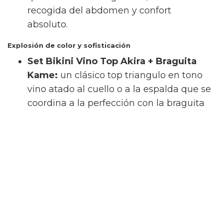
recogida del abdomen y confort
absoluto.
Explosión de color y sofisticación
Set Bikini Vino Top Akira + Braguita
Kame:
un clásico top triangulo en tono
vino atado al cuello o a la espalda que se
coordina a la perfección con la braguita
brasileña Kame de talle bajo y lazos
laterales ajustables.
Set Bikini Coral Top Hanan + Braguita
Manami:
la frescura del color coral cobra
vida en el top Hanan sin aros con tirantes
anchos fijos. Se acompaña de la braguita
brasileña Manami de tiro alto y cobertura
media, una opción única para enmarcar