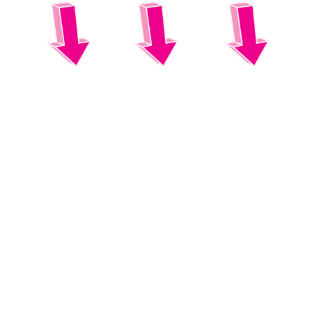
Suscribete a nuestra newsletter:
Suscribete
Acepto los
terminos y condiciones
y la
política de
privacidad
.
PUBLICIDAD
COLABORA
AVISO LEGAL
CONTACTO
Belleza
Calzado
Ropa
Copyright 2026