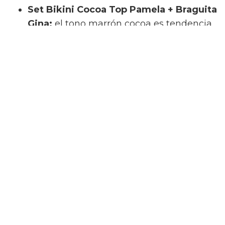
Set Bikini Cocoa Top Pamela + Braguita
Gina:
el tono marrón cocoa es tendencia
pura. Presenta un top de estilo
bandeau
sin aros con nudo central, relleno
extraíble y tirantes desmontables que se
puede combinar con la braguita brasileña
Gina en V baja de cobertura reducida,
rematada con el elegante detalle de la
placa metálica dorada de Kalk.
Set Bikini Negro Top Hanan + Braguita
Gina:
el negro es un básico insustituible.
El top Hanan ofrece un escote en V con
tirantes anchos y cierre ajustable
mediante cordones. Junto a la braguita
Gina de corte en V baja, conforma una