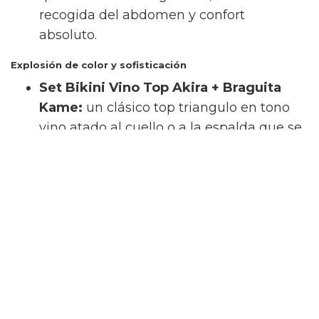
recogida del abdomen y confort
absoluto.
Explosión de color y sofisticación
Set Bikini Vino Top Akira + Braguita
Kame:
un clásico top triangulo en tono
vino atado al cuello o a la espalda que se
coordina a la perfección con la braguita
brasileña Kame de talle bajo y lazos
laterales ajustables.
Set Bikini Coral Top Hanan + Braguita
Manami:
la frescura del color coral cobra
vida en el top Hanan sin aros con tirantes
anchos fijos. Se acompaña de la braguita
brasileña Manami de tiro alto y cobertura
media, una opción única para enmarcar