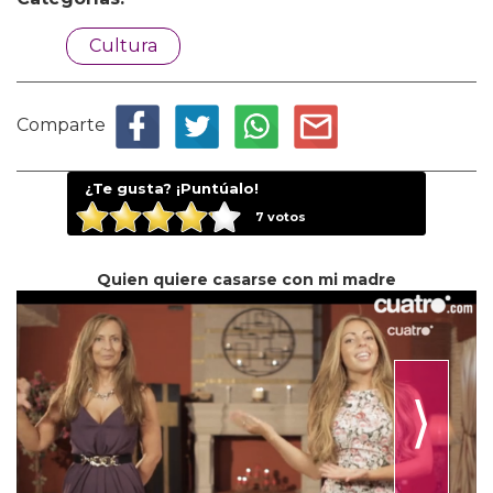
Cultura
Comparte
¿Te gusta? ¡Puntúalo!
7
votos
Quien quiere casarse con mi madre
⟩