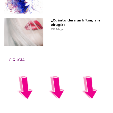
¿Cuánto dura un lifting sin
cirugía?
08 Mayo
CIRUGÍA