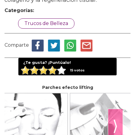
colágeno y la regeneración tisular.
Categorías:
Trucos de Belleza
Comparte
¿Te gusta? ¡Puntúalo!
15
votos
Parches efecto lifting
⟩