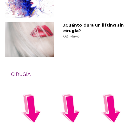
¿Cuánto dura un lifting sin
cirugía?
08 Mayo
CIRUGÍA