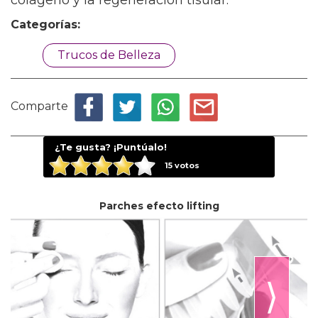
colágeno y la regeneración tisular.
Categorías:
Trucos de Belleza
Comparte
¿Te gusta? ¡Puntúalo!
15
votos
Parches efecto lifting
⟩