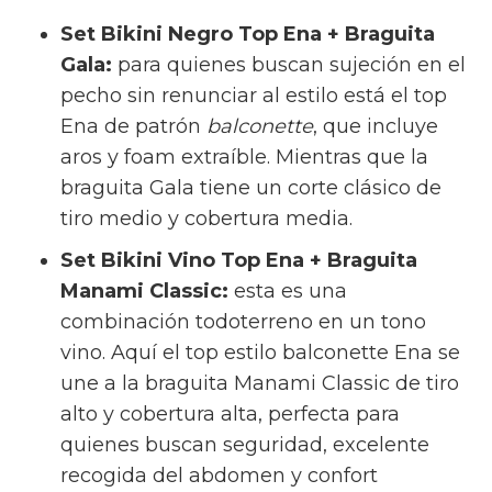
Set Bikini Cocoa Top Pamela + Braguita
Gina:
el tono marrón cocoa es tendencia
pura. Presenta un top de estilo
bandeau
sin aros con nudo central, relleno
extraíble y tirantes desmontables que se
puede combinar con la braguita brasileña
Gina en V baja de cobertura reducida,
rematada con el elegante detalle de la
placa metálica dorada de Kalk.
Set Bikini Negro Top Hanan + Braguita
Gina:
el negro es un básico insustituible.
El top Hanan ofrece un escote en V con
tirantes anchos y cierre ajustable
mediante cordones. Junto a la braguita
Gina de corte en V baja, conforma una