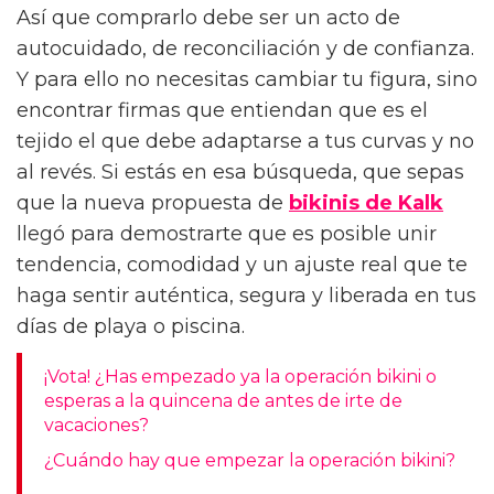
Todas hemos estado ahí. Entras en el
probador de una tienda, cuya luz fluorescente
parece empeñada en marcar todas las
texturas de tu piel, e intentas abrocharte un
traje de baño que te aprieta donde no debe o
que se descoloca al menor movimiento. Ese,
sin duda, es un momento muy estresante que
te puede frustrar muchísimo y donde
probablemente terminarás juzgando tu
cuerpo en lugar de culpar a un patrón mal
hecho.
Pero es hora de acabar con eso. Porque un
bikini no es un examen que tu anatomía deba
aprobar; es simplemente una prenda pensada