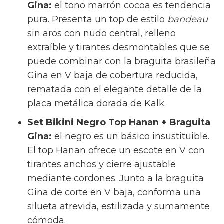
por piezas de elegancia atemporal fabricadas
con materiales de alta durabilidad y
minucioso cuidado. Esto permite que
compres de manera consciente y que cada
pieza te acompañe verano tras verano
manteniendo intactos su color y su forma.
La colección 2026 de Kalk
Una de las grandes ventajas de los bikinis de
Kalk Store es la libertad que te dan para crear
un
total look
a tu medida, pudiendo
seleccionar la talla de la parte de arriba y de
la parte de abajo de forma independiente.
Este año sus apuestas estrella son:
Elegancia en tonos neutros