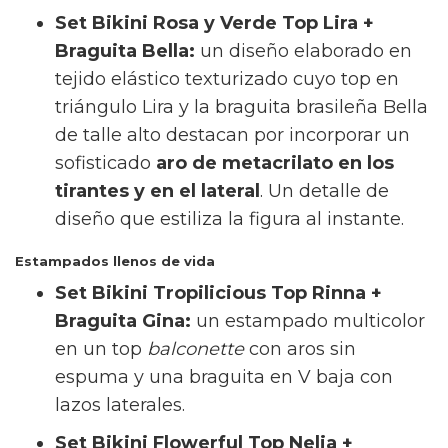
recogida del abdomen y confort
absoluto.
Explosión de color y sofisticación
Set Bikini Vino Top Akira + Braguita
Kame:
un clásico top triangulo en tono
vino atado al cuello o a la espalda que se
coordina a la perfección con la braguita
brasileña Kame de talle bajo y lazos
laterales ajustables.
Set Bikini Coral Top Hanan + Braguita
Manami:
la frescura del color coral cobra
vida en el top Hanan sin aros con tirantes
anchos fijos. Se acompaña de la braguita
brasileña Manami de tiro alto y cobertura
media, una opción única para enmarcar