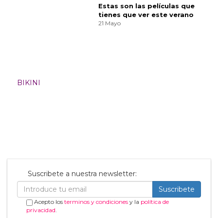
Cuando tienes la regla
⟩
Imagen 1 de
10
Noticias relacionadas
Te ayudamos a elegir el bikini
que mejor te sentará este
verano
04 Mayo
Por Qué la Superestrella de U2
Bono Siempre Usa Gafas de