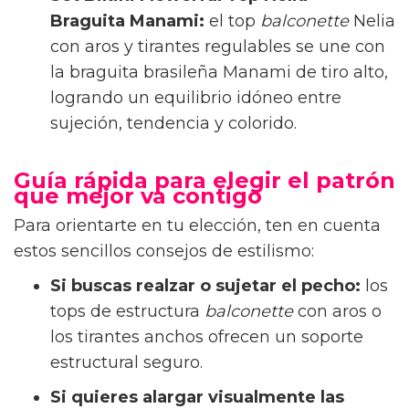
la cintura.
Set Bikini Rosa y Verde Top Lira +
Braguita Bella:
un diseño elaborado en
tejido elástico texturizado cuyo top en
triángulo Lira y la braguita brasileña Bella
de talle alto destacan por incorporar un
sofisticado
aro de metacrilato en los
tirantes y en el lateral
. Un detalle de
diseño que estiliza la figura al instante.
Estampados llenos de vida
Set Bikini Tropilicious Top Rinna +
Braguita Gina:
un estampado multicolor
en un top
balconette
con aros sin
espuma y una braguita en V baja con
lazos laterales.