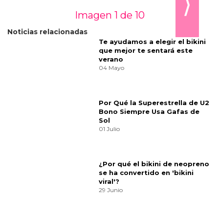
cuidadas, éticas y diseñadas con sensibilidad
que te acompañen en cada movimiento con
naturalidad. Encuentra tu combinación ideal
en
www.kalkstore.com/es/
, y prepárate para
disfrutar del sol con la confianza que siempre
has merecido.
Categorías:
Moda
Tendencias
Looks
Mujer
Comparte
¿Te gusta? ¡Puntúalo!
9
votos