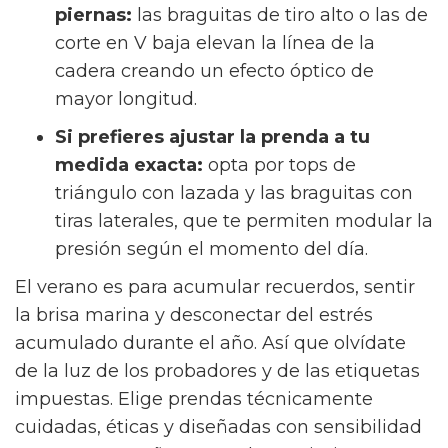
Set Bikini Flowerful Top Nelia +
Braguita Manami:
el top
balconette
Nelia
con aros y tirantes regulables se une con
la braguita brasileña Manami de tiro alto,
logrando un equilibrio idóneo entre
sujeción, tendencia y colorido.
Guía rápida para elegir el patrón
que mejor va contigo
Para orientarte en tu elección, ten en cuenta
estos sencillos consejos de estilismo:
Si buscas realzar o sujetar el pecho:
los
tops de estructura
balconette
con aros o
los tirantes anchos ofrecen un soporte
estructural seguro.