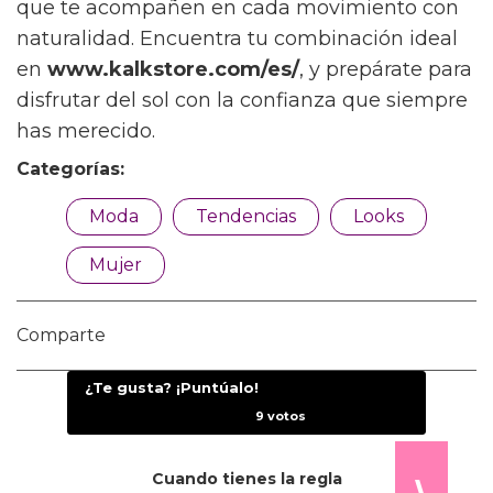
Si quieres alargar visualmente las
piernas:
las braguitas de tiro alto o las de
corte en V baja elevan la línea de la
cadera creando un efecto óptico de
mayor longitud.
Si prefieres ajustar la prenda a tu
medida exacta:
opta por tops de
triángulo con lazada y las braguitas con
tiras laterales, que te permiten modular la
presión según el momento del día.
El verano es para acumular recuerdos, sentir
la brisa marina y desconectar del estrés
acumulado durante el año. Así que olvídate
de la luz de los probadores y de las etiquetas
impuestas. Elige prendas técnicamente