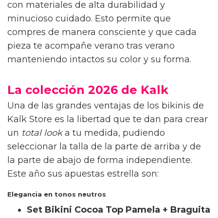
El secreto del confort
Ahora bien, debes saber que invertir en un
bikini de calidad no es un simple capricho,
sino una decisión inteligente. O ¿cuántas
veces has comprado un conjunto económico
que se transparenta al salir del agua, pierde
su elasticidad en dos puestas o se decolora
con el cloro?
Un buen traje de baño exige tejidos con alta
densidad elástica que no se venzan, costuras
suaves que no dejen marcas en la piel y una
probada resistencia frente a la radiación solar.
Por eso, desde el año 2018, la firma alicantina
Kalk Store
diseña sus colecciones apostando