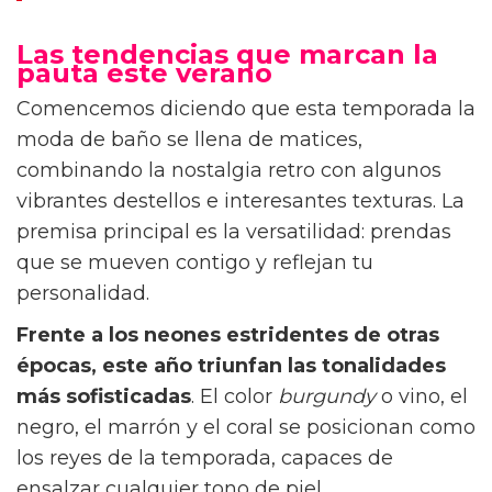
para disfrutar del sol, del mar y del descanso.
Así que comprarlo debe ser un acto de
autocuidado, de reconciliación y de confianza.
Y para ello no necesitas cambiar tu figura, sino
encontrar firmas que entiendan que es el
tejido el que debe adaptarse a tus curvas y no
al revés. Si estás en esa búsqueda, que sepas
que la nueva propuesta de
bikinis de Kalk
llegó para demostrarte que es posible unir
tendencia, comodidad y un ajuste real que te
haga sentir auténtica, segura y liberada en tus
días de playa o piscina.
¡Vota! ¿Has empezado ya la operación bikini o
esperas a la quincena de antes de irte de
vacaciones?