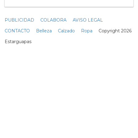
Sol
01 Julio
¿Por qué el bikini de neopreno
se ha convertido en 'bikini
viral'?
29 Junio
Estas son las películas que
tienes que ver este verano
21 Mayo
BIKINI