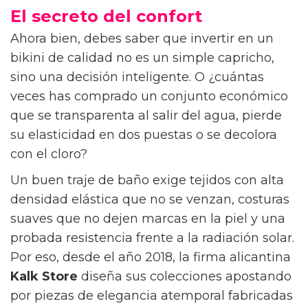
los reyes de la temporada, capaces de
ensalzar cualquier tono de piel.
En cuanto a las texturas, el tejido canalé, el
acabado estriado y los materiales elásticos
texturizados ganan protagonismo. Además,
detalles como los aros de metacrilato y las
pequeñas placas metálicas, elevan las piezas
a una categoría superior
También se llevan las
siluetas contrapuestas
.
Por un lado, los cortes de tiro alto de
inspiración noventera que alargan las piernas
y, por el otro, las braguitas en forma de "V"
baja y talle bajo para un bronceado más
uniforme. En la parte superior, el clásico
triángulo rivaliza con los favorecedores top
balconette con aros.