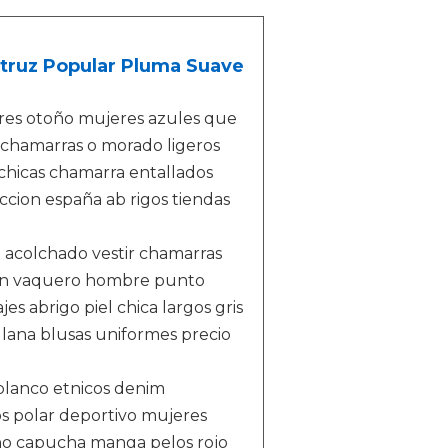
truz Popular Pluma Suave
ares otoño mujeres azules que
 chamarras o morado ligeros
chicas chamarra entallados
ccion españa ab rigos tiendas
 acolchado vestir chamarras
con vaquero hombre punto
s abrigo piel chica largos gris
 lana blusas uniformes precio
blanco etnicos denim
s polar deportivo mujeres
ino capucha manga pelos rojo