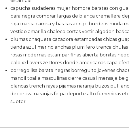
estampar
capucha sudaderas mujer hombre baratas con guant
para negra comprar largas de blanca cremallera depo
roja marca camisa y basicas abrigo burdeos moda m
vestido amarilla chaleco cortas vestir algodon basic
plumas chaqueta cazadora estampadas chicas guapa
tienda azul marino anchas plumifero trenca chulas 
rosas modernas estampar finas abierta bonitas neo
palo xxl oversize flores donde americanas capa ofe
borrego lisa barata negras borreguito jovenes chaq
mandil toalla masculinas cierre casual mensaje beig
blancas trench rayas pijamas naranja buzos pull and
deportiva naranjas felpa deporte alto femeninas etni
sueter