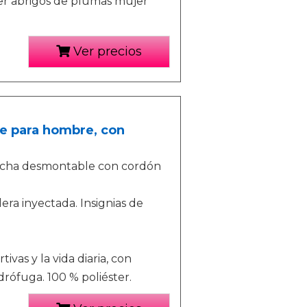
er abrigos de plumas mujer
Ver precios
le para hombre, con
ucha desmontable con cordón
lera inyectada. Insignias de
vas y la vida diaria, con
idrófuga. 100 % poliéster.