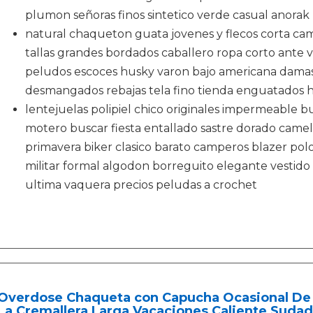
plumon señoras finos sintetico verde casual anorak
natural chaqueton guata jovenes y flecos corta cam
tallas grandes bordados caballero ropa corto ante
peludos escoces husky varon bajo americana damas f
desmangados rebajas tela fino tienda enguatados h
lentejuelas polipiel chico originales impermeable 
motero buscar fiesta entallado sastre dorado camel 
primavera biker clasico barato camperos blazer polo 
militar formal algodon borreguito elegante vestid
ultima vaquera precios peludas a crochet
Overdose Chaqueta con Capucha Ocasional De
La Cremallera Larga Vacaciones Caliente Suda