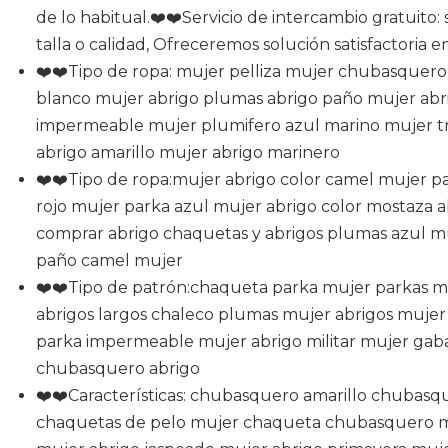
de lo habitual.❤️❤️Servicio de intercambio gratuito: 
talla o calidad, Ofreceremos solución satisfactoria e
❤️❤️Tipo de ropa: mujer pelliza mujer chubasquer
blanco mujer abrigo plumas abrigo paño mujer abr
impermeable mujer plumifero azul marino mujer t
abrigo amarillo mujer abrigo marinero
❤️❤️Tipo de ropa:mujer abrigo color camel mujer 
rojo mujer parka azul mujer abrigo color mostaza a
comprar abrigo chaquetas y abrigos plumas azul mu
paño camel mujer
❤️❤️Tipo de patrón:chaqueta parka mujer parkas m
abrigos largos chaleco plumas mujer abrigos muje
parka impermeable mujer abrigo militar mujer gab
chubasquero abrigo
❤️❤️Características: chubasquero amarillo chubasq
chaquetas de pelo mujer chaqueta chubasquero m