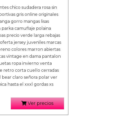
es chico sudadera rosa sin
rtivas gris online originales
anga gorro mangas lisas
a parka camuflaje polaina
s precio verde larga rebajas
oferta jersey juveniles marcas
preno colores marron abiertas
rtas vintage en dama pantalon
uetas ropa invierno venta
e retro corta cuello cerradas
 bear claro señora polar ver
ca hasta el xxxl gordas xs
Ver precios