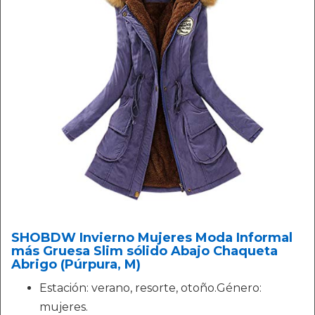
SHOBDW Invierno Mujeres Moda Informal
más Gruesa Slim sólido Abajo Chaqueta
Abrigo (Púrpura, M)
Estación: verano, resorte, otoño.Género:
mujeres.