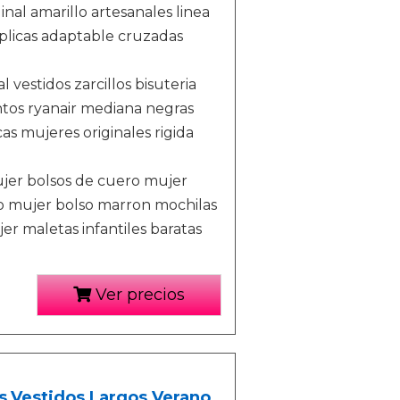
nal amarillo artesanales linea
plicas adaptable cruzadas
 vestidos zarcillos bisuteria
tos ryanair mediana negras
as mujeres originales rigida
jer bolsos de cuero mujer
ero mujer bolso marron mochilas
er maletas infantiles baratas
Ver precios
s,Vestidos Largos Verano