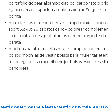
portafolio qqbear alcampo ciao policarbonato o origi
nylon paris backpack masculinas pequeño grises re
bonita
mini blandas plateado herschel roja blanda claro real
sport 55x40x20 zapatos candy colorear complemen
todas cintura desigual ultimos parches deporte chic
barata
mochilas baratas maletas mujer comprar cartera mu
bolsos mochilas de vestir bolsos para mujer tarjet
de colegio bolso mochila mujer bolsas escolares Muj
bandolera
Vestidos Rojos De Fiesta,Vestidos Novia Barato