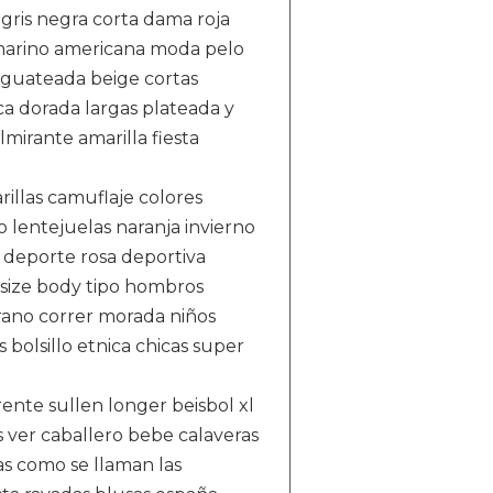
 gris negra corta dama roja
marino americana moda pelo
 guateada beige cortas
ca dorada largas plateada y
mirante amarilla fiesta
illas camuflaje colores
o lentejuelas naranja invierno
 deporte rosa deportiva
rsize body tipo hombros
rano correr morada niños
bolsillo etnica chicas super
nte sullen longer beisbol xl
s ver caballero bebe calaveras
das como se llaman las