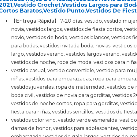
2021,Vestido Crochet,Vestidos Largos para Bod
Cortos Baratos,Vestido Punto,Vestidos De Fies
【Entrega Rápida】 7-20 días. vestido, vestido mujer, 
novia, vestidos largos, vestidos de fiesta cortos, vesti
novio, vestidos de boda, vestidos blancos, vestidos fi
para bodas, vestidos invitada boda, novias, vestidos p
largo, vestidos verano, vestidos largos verano, vestid
vestidos de noche, ropa de moda, vestidos para niña
vestido casual, vestido convertible, vestido para mu
niñas, vestidos para embarazadas, ropa para embara
vestidos juveniles, ropa de maternidad, vestidos de 
boda civil, vestidos de novia para gorditas, vestidos 20
vestidos de noche cortos, ropa para gorditas, vesti
fiesta para niñas, vestidos sencillos, vestidos de fies
vestidos color vino, vestido verde esmeralda, vestido
damas de honor, vestidos para adolescentes, vestid
embarazada, vestidos de gala largos, vestidos de, r