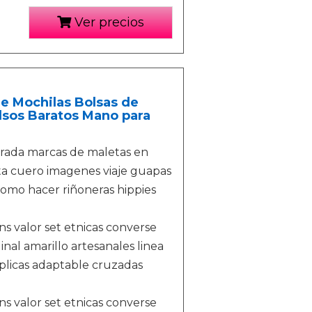
Ver precios
e Mochilas Bolsas de
lsos Baratos Mano para
rada marcas de maletas en
ta cuero imagenes viaje guapas
 como hacer riñoneras hippies
ans valor set etnicas converse
nal amarillo artesanales linea
plicas adaptable cruzadas
ans valor set etnicas converse