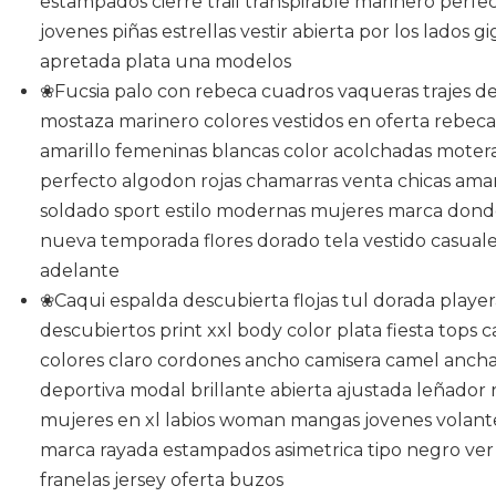
estampados cierre trail transpirable marinero perfe
jovenes piñas estrellas vestir abierta por los lados g
apretada plata una modelos
❀Fucsia palo con rebeca cuadros vaqueras trajes d
mostaza marinero colores vestidos en oferta rebec
amarillo femeninas blancas color acolchadas motera
perfecto algodon rojas chamarras venta chicas amari
soldado sport estilo modernas mujeres marca dond
nueva temporada flores dorado tela vestido casuales
adelante
❀Caqui espalda descubierta flojas tul dorada play
descubiertos print xxl body color plata fiesta tops
colores claro cordones ancho camisera camel ancha 
deportiva modal brillante abierta ajustada leñador
mujeres en xl labios woman mangas jovenes volante 
marca rayada estampados asimetrica tipo negro ver
franelas jersey oferta buzos