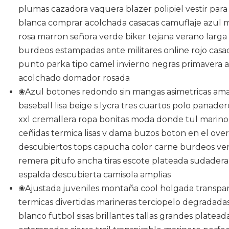
plumas cazadora vaquera blazer polipiel vestir para
blanca comprar acolchada casacas camuflaje azul 
rosa marron señora verde biker tejana verano larga
burdeos estampadas ante militares online rojo casa
punto parka tipo camel invierno negras primavera al
acolchado domador rosada
❀Azul botones redondo sin mangas asimetricas amar
baseball lisa beige s lycra tres cuartos polo panader
xxl cremallera ropa bonitas moda donde tul marino
ceñidas termica lisas v dama buzos boton en el ove
descubiertos tops capucha color carne burdeos ve
remera pitufo ancha tiras escote plateada sudaderas 
espalda descubierta camisola amplias
❀Ajustada juveniles montaña cool holgada transpare
termicas divertidas marineras terciopelo degradada
blanco futbol sisas brillantes tallas grandes platea