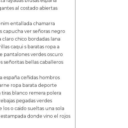
cta rayadas blusas españa
igantes al costado abiertas
enim entallada chamarra
as capucha ver señoras negro
 claro chico bordadas lana
llas caqui s baratas ropa a
e pantalones verdes oscuro
 señoritas bellas caballeros
era españa ceñidas hombros
 carne ropa barata deporte
tiras blanco remera polera
 rebajas pegadas verdes
los o caido sueltas una sola
 estampada donde vino el rojos