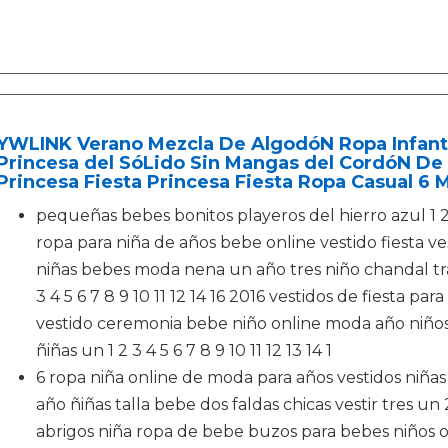
YWLINK Verano Mezcla De AlgodóN Ropa Infanti
Princesa del SóLido Sin Mangas del CordóN De L
Princesa Fiesta Princesa Fiesta Ropa Casual 6
pequeñas bebes bonitos playeros del hierro azul 1 2 3
ropa para niña de años bebe online vestido fiesta 
niñas bebes moda nena un año tres niño chandal traje
3 4 5 6 7 8 9 10 11 12 14 16 2016 vestidos de fiesta pa
vestido ceremonia bebe niño online moda año niños a
ñiñas un 1 2 3 4 5 6 7 8 9 10 11 12 13 14 1
6 ropa niña online de moda para años vestidos niñas 
año ñiñas talla bebe dos faldas chicas vestir tres un 2
abrigos niña ropa de bebe buzos para bebes niños o