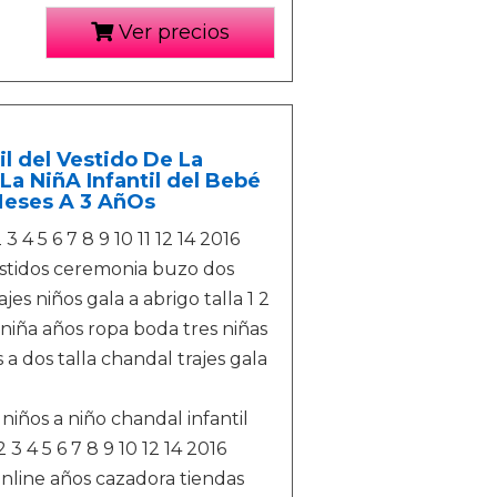
Ver precios
l del Vestido De La
a NiñA Infantil del Bebé
 Meses A 3 AñOs
 4 5 6 7 8 9 10 11 12 14 2016
vestidos ceremonia buzo dos
s niños gala a abrigo talla 1 2
ra niña años ropa boda tres niñas
 dos talla chandal trajes gala
niños a niño chandal infantil
 3 4 5 6 7 8 9 10 12 14 2016
nline años cazadora tiendas