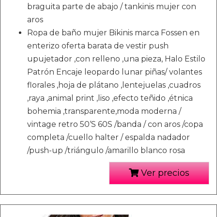
braguita parte de abajo / tankinis mujer con
aros
Ropa de baño mujer Bikinis marca Fossen en
enterizo oferta barata de vestir push
upujetador ,con relleno ,una pieza, Halo Estilo
Patrón Encaje leopardo lunar piñas/ volantes
florales ,hoja de plátano ,lentejuelas ,cuadros
,raya ,animal print ,liso ,efecto teñido ,étnica
bohemia ,transparente,moda moderna /
vintage retro 50‘S 60S /banda / con aros /copa
completa /cuello halter / espalda nadador
/push-up /triángulo /amarillo blanco rosa
Ver precios