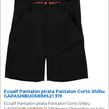
Ecoalf Pantalón pirata Pantalon Corto Shibu
GAPASHIBU0681MS21 319
Ecoalf Pantalón pirata Pantalon Corto Shibu
GAPASHIBU0681MS21 319 Negro Disponible en talla