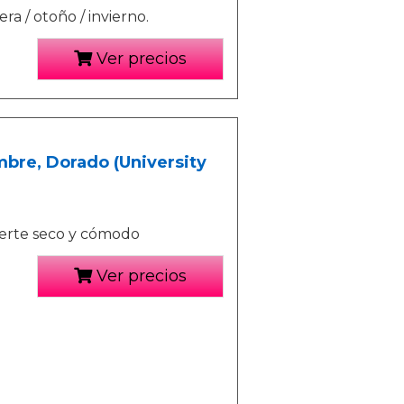
a / otoño / invierno.
Ver precios
bre, Dorado (University
nerte seco y cómodo
Ver precios