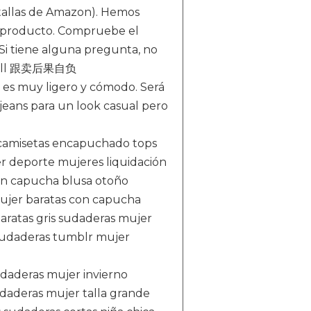
e tallas de Amazon). Hemos
l producto. Compruebe el
i tiene alguna pregunta, no
kell 跟卖后果自负
r es muy ligero y cómodo. Será
jeans para un look casual pero
 camisetas encapuchado tops
er deporte mujeres liquidación
on capucha blusa otoño
ujer baratas con capucha
aratas gris sudaderas mujer
 sudaderas tumblr mujer
daderas mujer invierno
daderas mujer talla grande