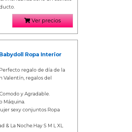
oducto.
Ver precios
Babydoll Ropa Interior
erfecto regalo de día de la
 Valentín, regalos del
Comodo y Agradable.
o Máquina.
jer sexy conjuntos Ropa
d & La Noche.Hay S M L XL