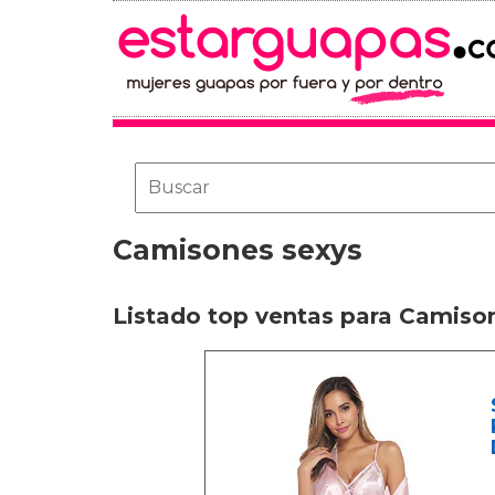
Camisones sexys
Listado top ventas para Camiso